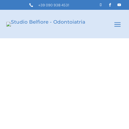
+39 090 938 4531

a